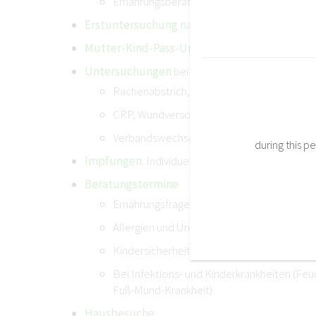
Ernährungsberatung
Erstuntersuchung nach Geburt
, Hausgeburt o
Mutter-Kind-Pass-Untersuchungen
: systema
Untersuchungen
bei Erkrankungen:
Rachenabstrich,
CRP, Wundversorgung
Verbandswechsel
during this 
Impfungen
: Individuelle Impfberatung und Impf
Beratungstermine
Ernährungsfragen: Stillberatung, Beikost, A
Allergien und Unverträglichkeiten
Kindersicherheit, Erste Hilfe
Bei Infektions- und Kinderkrankheiten (Feu
Fuß-Mund-Krankheit)
Hausbesuche