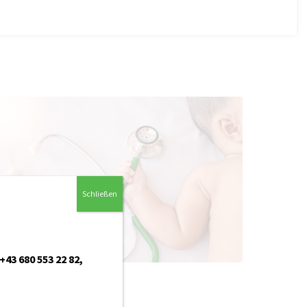
Schließen
+43 680 553 22 82
,