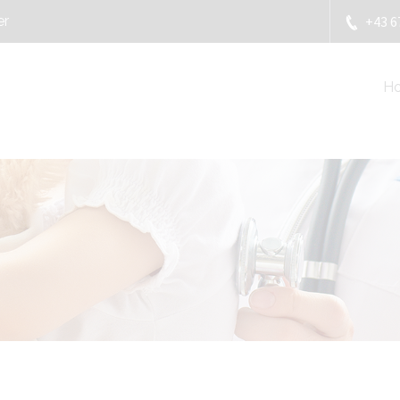
er
+43 6
H