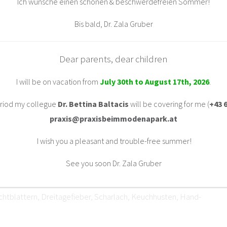
Ich wünsche einen schönen & beschwerdefreien Sommer!
der ambulanter Geburt
Bis bald, Dr. Zala Gruber
tische Vorsorgeuntersuchung und Entwicklungsbegleitung
Dear parents, dear children
I will be on vacation from
July 30th to August 17th, 2026
.
period my collegue
Dr. Bettina Baltacis
will be covering for me (
+43 6
ung
praxis@praxisbeimmodenapark.at
I wish you a pleasant and trouble-free summer!
llergien
See you soon Dr. Zala Gruber
chtblattern, Dreitagefieber, Scharlach, Keuchhusten, Hand-