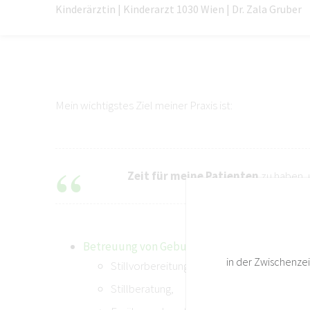
Kinderärztin | Kinderarzt 1030 Wien | Dr. Zala Gruber
Mein wichtigstes Ziel meiner Praxis ist:
Zeit
für meine Patienten
zu haben, 
Betreuung von Geburt an
:
in der Zwischenzei
Stillvorbereitung​,
Stillberatung,